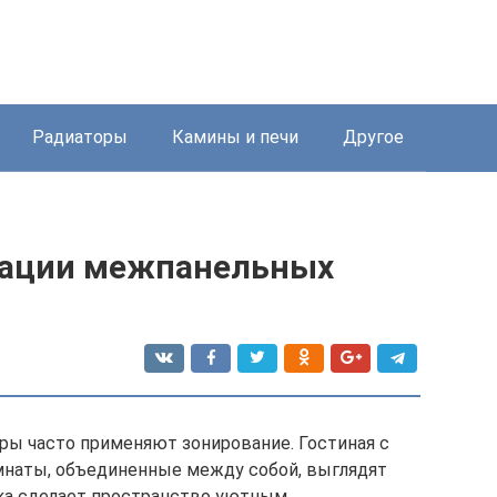
Радиаторы
Камины и печи
Другое
зации межпанельных
еры часто применяют зонирование. Гостиная с
мнаты, объединенные между собой, выглядят
вка сделает пространство уютным.