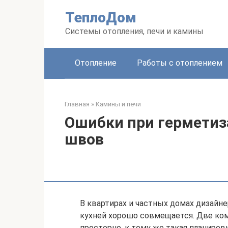
Перейти
ТеплоДом
к
контенту
Системы отопления, печи и камины
Отопление
Работы с отоплением
Главная
»
Камины и печи
Ошибки при гермети
швов
В квартирах и частных домах дизайн
кухней хорошо совмещается. Две ко
просторно, к тому же такая планиро