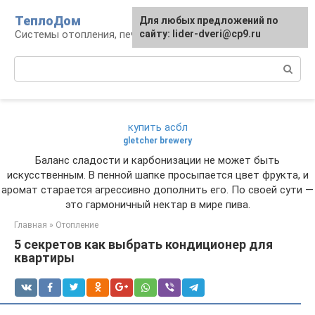
Перейти
ТеплоДом
Для любых предложений по
к
Системы отопления, печи и камины
сайту: lider-dveri@cp9.ru
контенту
Поиск:
купить асбл
gletcher brewery
Баланс сладости и карбонизации не может быть
искусственным. В пенной шапке просыпается цвет фрукта, и
аромат старается агрессивно дополнить его. По своей сути —
это гармоничный нектар в мире пива.
Главная
»
Отопление
5 секретов как выбрать кондиционер для
квартиры