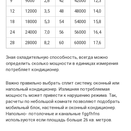
9
9000
2,6
42
42000
12,3
12
12000
3,5
48
48000
14,0
18
18000
5,3
54
54000
15,8
24
24000
7,0
56
56000
16,4
28
28000
8,2
60
60000
17,6
Зная охладительную способность, всегда можно
определить сколько мощности в единицах измерения
потребляет кондиционер.
Важно правильно выбрать сплит систему, оконный или
напольный кондиционер. Излишняя потребляемая
мощность может привести к нарушению режима. Так,
расчеты по небольшой комнате позволяют подобрать
мобильный блок, настенный и оконный кондиционер.
Напольно- потолочные и канальные fggfhfns
используются если площадь больше 26 кв. метров.