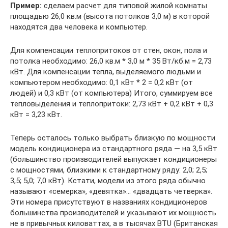
Пример:
сделаем расчет для типовой жилой комнаты
площадью 26,0 кв.м (высота потолков 3,0 м) в которой
находятся два человека и компьютер.
Для компенсации теплопритоков от стен, окон, пола и
потолка необходимо: 26,0 кв.м * 3,0 м * 35 Вт/кб.м = 2,73
кВт. Для компенсации тепла, выделяемого людьми и
компьютером необходимо: 0,1 кВт * 2 = 0,2 кВт (от
людей) и 0,3 кВт (от компьютера) Итого, суммируем все
тепловыделения и теплопритоки: 2,73 кВт + 0,2 кВт + 0,3
кВт = 3,23 кВт.
Теперь осталось только выбрать близкую по мощности
модель кондиционера из стандартного ряда — на 3,5 кВт
(большинство производителей выпускает кондиционеры
с мощностями, близкими к стандартному ряду: 2,0; 2,5;
3,5; 5,0; 7,0 кВт). Кстати, модели из этого ряда обычно
называют «семерка», «девятка»… «двадцать четверка».
Эти номера присутствуют в названиях кондиционеров
большинства производителей и указывают их мощность
не в привычных киловаттах, а в тысячах BTU (Британская