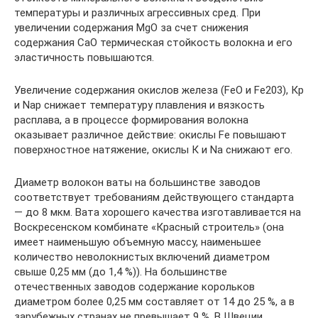
температуры и различных агрессивных сред. При
увеличении содержания MgO за счет снижения
содержания СаО термическая стойкость волокна и его
эластичность повышаются.
Увеличение содержания окислов железа (FeO и Fe203), Кр
и Nap снижает температуру плавления и вязкость
расплава, а в процессе формирования волокна
оказывает различное действие: окислы Fe повышают
поверхностное натяжение, окислы К и Na снижают его.
Диаметр волокон ваты на большинстве заводов
соответствует требованиям действующего стандарта
— до 8 мкм. Вата хорошего качества изготавливается на
Воскресенском комбинате «Красный строитель» (она
имеет наименьшую объемную массу, наименьшее
количество неволокнистых включений диаметром
свыше 0,25 мм (до 1,4 %)). На большинстве
отечественных заводов содержание корольков
диаметром более 0,25 мм составляет от 14 до 25 %, а в
зарубежных странах не превышает 9 %. В Швеции,