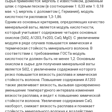
сырья применяются: мергель с известняком, доменный
шлак с горным песком (в соотношении 1: 0,33 или 1: 0,18
мае. ч.); мергель с доломитом (, Германия), модуль
кислотности расплавов 1,3-1,86.
Одним из основных критериев, определяющих качество
минеральной ваты, является модуль кислотности,
который учитывает содержание четырех основных
окислов (Si02, А1203, Fe203, CaO, MgO). С увеличением
модуля в ряде случаев повышается химическая и
термическая стойкость минерального волокна. В
соответствии с требованиями ГОСТа модуль
кислотности должен быть не менее 1,2. Основным
окислом в сырье для получения минеральной ваты
является Si02, с увеличением содержания которого
резко повышается вязкость расплава и химическая
стойкость волокна. Повышение содержания А1203
также увеличивает вязкость, вызывая одновременно
уменьшение температурного интервала изменения
вязкости расплава, и ведет к повышению химической
стойкости волокна. Увеличение содержания СаО,
наоборот, снижает вязкость расплава и понижает
стойкость минерального волокна к воздействию