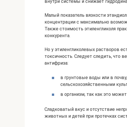
внутри системы и снижает гидродина
Малый показатель вязкости этандиол
концентрации с максимально возможн
Также стоимость этиленгликоля практ
конкурента.
Но у этиленгликолевых растворов ес
токсичность. Следует следить, что в
антифриза:
в грунтовые воды или в почву,
сельскохозяйственными куль
в организм, так как это може
Сладковатый вкус и отсутствие непр
животных и детей при протечках сис