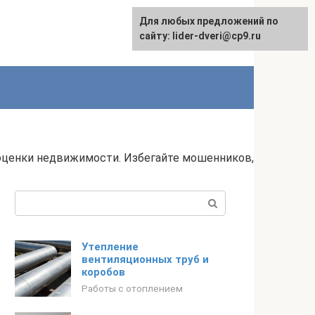
Для любых предложений по
сайту: lider-dveri@cp9.ru
ценки недвижимости. Избегайте мошенников,
Поиск:
Утепление
вентиляционных труб и
коробов
Работы с отоплением