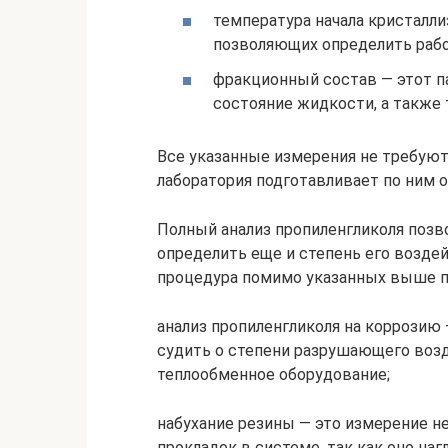
температура начала кристалли
позволяющих определить раб
фракционный состав — этот п
состояние жидкости, а также 
Все указанные измерения не требуют
лаборатория подготавливает по ним о
Полный анализ пропиленгликоля позв
определить еще и степень его возде
процедура помимо указанных выше п
анализ пропиленгликоля на коррозию
судить о степени разрушающего возд
теплообменное оборудование;
набухание резины — это измерение н
прокладок в системе, так как оно на