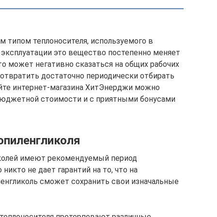
м типом теплоносителя, используемого в
 эксплуатации это вещество постепенно меняет
то может негативно сказаться на общих рабочих
дотвратить достаточно периодически отбирать
сайте интернет-магазина ХитЭнерджи можно
 бюджетной стоимости и с приятными бонусами
опиленгликоля
иколей имеют рекомендуемый период
 никто не дает гарантий на то, что на
ленгликоль сможет сохранить свои изначальные
 теплоносителя претерпевают различные