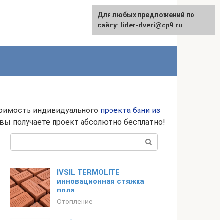
Для любых предложений по
сайту: lider-dveri@cp9.ru
тоимость индивидуального
проекта бани из
, вы получаете проект абсолютно бесплатно!
Поиск:
IVSIL TERMOLITE
инновационная стяжка
пола
Отопление