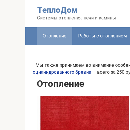
Перейти
ТеплоДом
к
контенту
Системы отопления, печи и камины
Отопление
Работы с отоплением
Мы также принимаем во внимание особенн
оцилиндрованного бревна
— всего за 250 р
Отопление