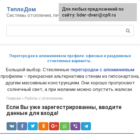
Перейти
ТеплоДом
Для любых предложений по
к
Системы отопления, печи и камины
сайту: lider-dveri@cp9.ru
контенту
Поиск:
Перегородки в алюминиевом профиле: офисные и раздвижные
стеклянные варианты..
Большой выбор. Стеклянные
перегородки с алюминиевым
профилем – прекрасная альтернатива стенам из гипсокартона,
другим массивным конструкциям. Они хорошо пропускают
солнечный свет, а при желании можно опустить жалюзи.
Главная
»
Работы с отоплением
Если Вы уже зарегестрированны, вводите
данные для входа!