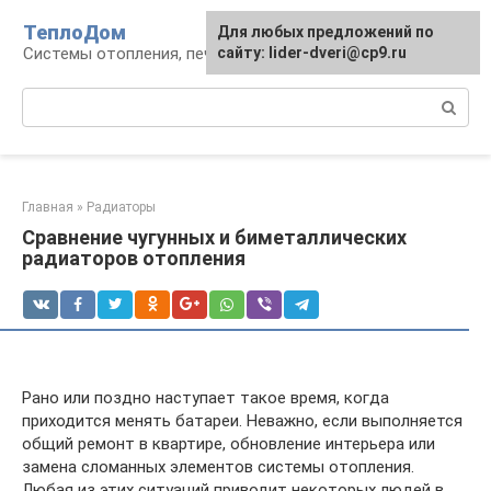
Перейти
ТеплоДом
Для любых предложений по
к
Системы отопления, печи и камины
сайту: lider-dveri@cp9.ru
контенту
Поиск:
Главная
»
Радиаторы
Сравнение чугунных и биметаллических
радиаторов отопления
Рано или поздно наступает такое время, когда
приходится менять батареи. Неважно, если выполняется
общий ремонт в квартире, обновление интерьера или
замена сломанных элементов системы отопления.
Любая из этих ситуаций приводит некоторых людей в