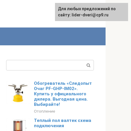
Для любых предложений по
English
сайту: lider-dveri@cp9.ru
Поиск:
Обогреватель «Следопыт
Очаг PF-GHP-IM02».
Купить у официального
дилера. Выгодная цена.
Выбирайте!
Отопление
Теплый пол валтек схема
подключения