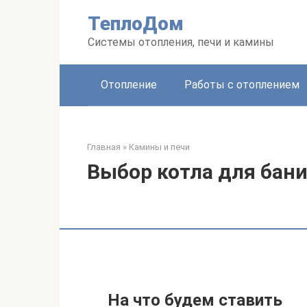
Перейти
ТеплоДом
к
контенту
Системы отопления, печи и камины
Отопление
Работы с отоплением
Главная
»
Камины и печи
Выбор котла для бан
На что будем ставить