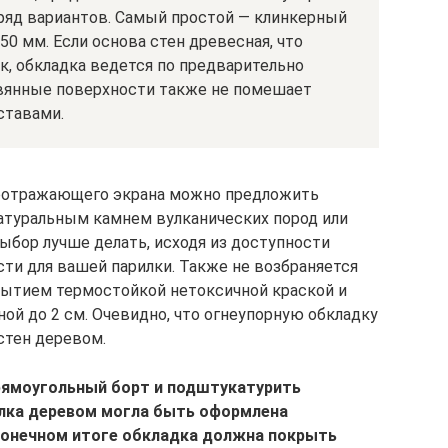
 ряд вариантов. Самый простой — клинкерный
50 мм. Если основа стен древесная, что
к, обкладка ведется по предварительно
вянные поверхности также не помешает
ставами.
лоотражающего экрана можно предложить
натуральным камнем вулканических пород или
бор лучше делать, исходя из доступности
сти для вашей парилки. Также не возбраняется
рытием термостойкой нетоксичной краской и
ой до 2 см. Очевидно, что огнеупорную обкладку
стен деревом.
прямоугольный борт и подштукатурить
лка деревом могла быть оформлена
 конечном итоге обкладка должна покрыть