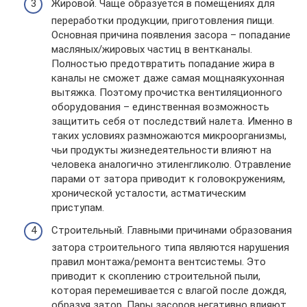
Жировой. Чаще образуется в помещениях для
переработки продукции, приготовления пищи.
Основная причина появления засора – попадание
масляных/жировых частиц в вентканалы.
Полностью предотвратить попадание жира в
каналы не сможет даже самая мощнаякухонная
вытяжка. Поэтому прочистка вентиляционного
оборудования – единственная возможность
защитить себя от последствий налета. Именно в
таких условиях размножаются микроорганизмы,
чьи продукты жизнедеятельности влияют на
человека аналогично этиленгликолю. Отравление
парами от затора приводит к головокружениям,
хронической усталости, астматическим
приступам.
Строительный. Главными причинами образования
затора строительного типа являются нарушения
правил монтажа/ремонта вентсистемы. Это
приводит к скоплению строительной пыли,
которая перемешивается с влагой после дождя,
образуя затор. Пары засоров негативно влияют