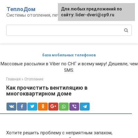
Перейти
ТеплоДом
Для любых предложений по
к
Системы отопления, печи и камины
сайту: lider-dveri@cp9.ru
контенту
Поиск:
база мобильных телефонов
Массовые рассылки в Viber по СНГ и всему миру! Дешевле, чем
SMS.
Главная
»
Отопление
Как прочистить вентиляцию в
многоквартирном доме
Хотите решить проблему с неприятным запахом,